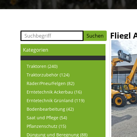
Fliegl
Kategorien
Traktoren (240)
Traktorzubehör (124)
Räder/Pneu/Felgen (82)
Erntetechnik Ackerbau (16)
Erntetechnik Grünland (119)
Bodenbearbeitung (42)
Saat und Pflege (54)
Pflanzenschutz (15)
Düngung und Beregnung (88)