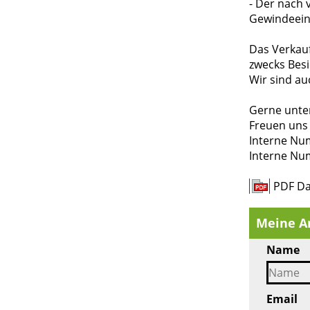
- Der nach 
Gewindeein
Das Verkau
zwecks Besi
Wir sind au
Gerne unter
Freuen uns 
Interne Num
Interne Nu
PDF Da
Meine A
Name
Email