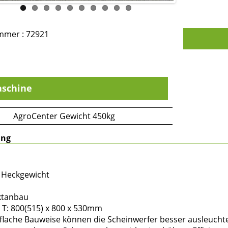
mmer : 72921
schine
AgroCenter Gewicht 450kg
ung
r Heckgewicht
nktanbau
 x T: 800(515) x 800 x 530mm
 flache Bauweise können die Scheinwerfer besser ausleucht