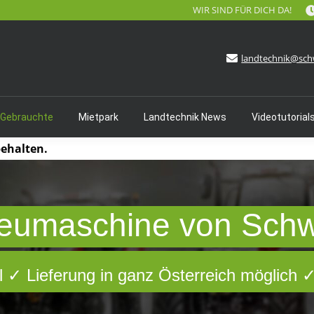
WIR SIND FÜR DICH DA!
landtechnik@sch
 Gebrauchte
Mietpark
Landtechnik News
Videotutorial
behalten.
eumaschine von Sch
 ✓ Lieferung in ganz Österreich möglich