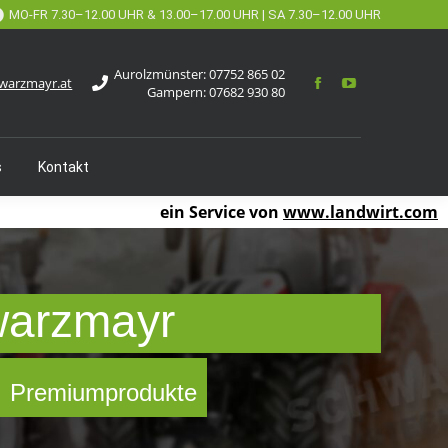
MO-FR 7.30–12.00 UHR & 13.00–17.00 UHR | SA 7.30–12.00 UHR
Aurolzmünster:
07752 865 02
warzmayr.at
Gampern:
07682 930 80
s
Kontakt
ein Service von
www.landwirt.com
warzmayr
 ✓ Premiumprodukte