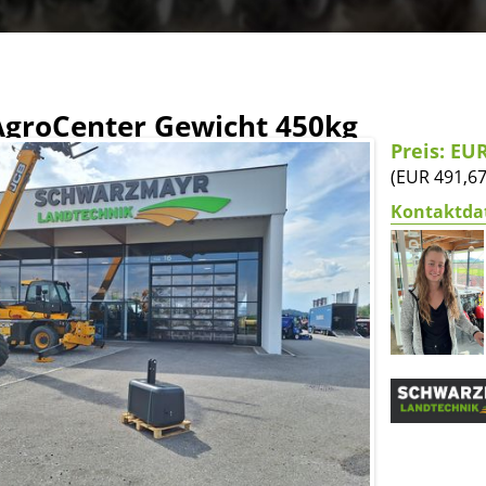
 AgroCenter Gewicht 450kg
Preis: EU
(EUR 491,6
Kontaktda