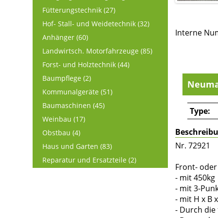
Fütterungstechnik (27)
Hof- Stall- und Weidetechnik (32)
Interne Nu
Anhänger (60)
Landwirtsch. Motorfahrzeuge (85)
Forst- und Holztechnik (44)
Baumpflege (2)
Neuma
Kommunalgeräte (51)
Baumaschinen (45)
Type:
Weinbau (17)
Beschreib
Obstbau (4)
Nr. 72921
Haus und Garten (83)
Reparatur und Ersatzteile (2)
Front- ode
- mit 450kg
- mit 3-Pu
- mit H x B
- Durch die