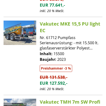
EUR 77.641,-
inkl. 20 % MwSt.
Vakutec MKE 15,5 PU light
EC
Nr. 61712 Pumpfass
Serienausrüstung: - mit 15.500 lt.
glasfaserverstärkter Polyest...
Inhalt:
15500
Baujahr:
2023
Preishammer -3 %
EUR 131.538,-
EUR 127.592,-
inkl. 20 % MwSt.
Vakutec TMH 7m SW Profi