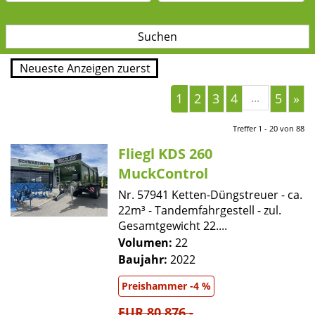
1
2
3
4
...
5
»
Treffer 1 - 20 von 88
Fliegl KDS 260
MuckControl
Nr. 57941 Ketten-Düngstreuer - ca.
22m³ - Tandemfahrgestell - zul.
Gesamtgewicht 22....
Volumen:
22
Baujahr:
2022
Preishammer -4 %
EUR 80.876,-