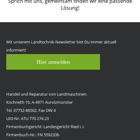
Sprich mit uns, gemeinsam finden wir eine passende
Lösung!
Mit unserem Landtechnik-Newsletter bist Du immer aktuell
informiert!
Hier anmelden
Handel und Reparatur von Landmaschinen
Kochreith 10, A-4971 Aurolzmünster
Tel. 07752-86502, Fax DW 4
UID-Nr. ATU 770 274 23
Firmenbuchgericht: Landesgericht Ried i. I.
Firmenbuch-Nr.: FN 559233b