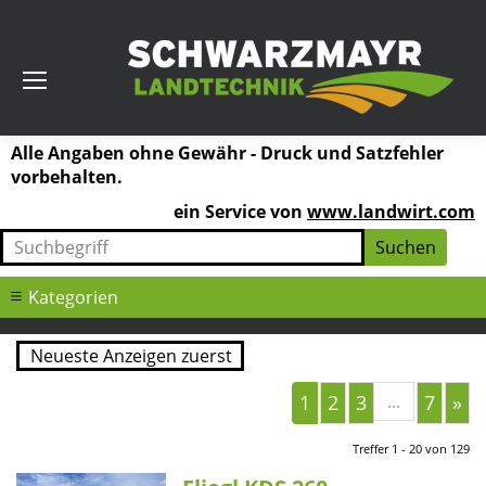
Alle Angaben ohne Gewähr - Druck und Satzfehler
vorbehalten.
ein Service von
www.landwirt.com
Kategorien
1
2
3
...
7
»
Treffer 1 - 20 von 129