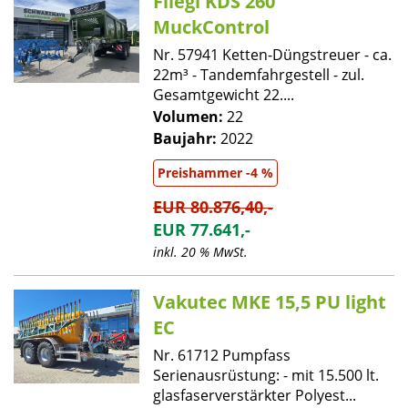
Fliegl KDS 260
MuckControl
Nr. 57941 Ketten-Düngstreuer - ca.
22m³ - Tandemfahrgestell - zul.
Gesamtgewicht 22....
Volumen:
22
Baujahr:
2022
Preishammer -4 %
EUR 80.876,40,-
EUR 77.641,-
inkl. 20 % MwSt.
Vakutec MKE 15,5 PU light
EC
Nr. 61712 Pumpfass
Serienausrüstung: - mit 15.500 lt.
glasfaserverstärkter Polyest...