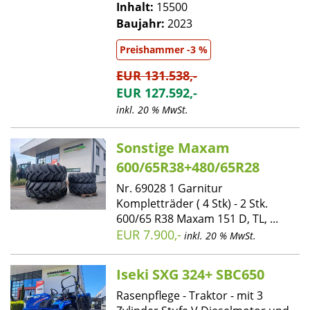
Inhalt:
15500
Baujahr:
2023
Preishammer -3 %
EUR 131.538,-
EUR 127.592,-
inkl. 20 % MwSt.
Sonstige Maxam
600/65R38+480/65R28
Nr. 69028 1 Garnitur
Kompletträder ( 4 Stk) - 2 Stk.
600/65 R38 Maxam 151 D, TL, ...
EUR 7.900,-
inkl. 20 % MwSt.
Iseki SXG 324+ SBC650
Rasenpflege - Traktor - mit 3