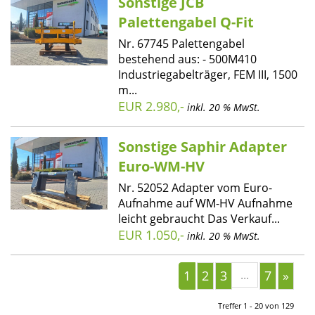
Sonstige JCB
Palettengabel Q-Fit
Nr. 67745 Palettengabel
bestehend aus: - 500M410
Industriegabelträger, FEM III, 1500
m...
EUR 2.980,-
inkl. 20 % MwSt.
Sonstige Saphir Adapter
Euro-WM-HV
Nr. 52052 Adapter vom Euro-
Aufnahme auf WM-HV Aufnahme
leicht gebraucht Das Verkauf...
EUR 1.050,-
inkl. 20 % MwSt.
1
2
3
...
7
»
Treffer 1 - 20 von 129