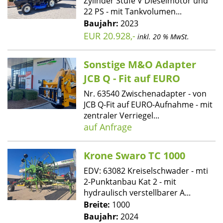
Zylinder Stufe V Dieselmotor und
22 PS - mit Tankvolumen...
Baujahr:
2023
EUR 20.928,-
inkl. 20 % MwSt.
Sonstige M&O Adapter
JCB Q - Fit auf EURO
Nr. 63540 Zwischenadapter - von
JCB Q-Fit auf EURO-Aufnahme - mit
zentraler Verriegel...
auf Anfrage
Krone Swaro TC 1000
EDV: 63082 Kreiselschwader - mti
2-Punktanbau Kat 2 - mit
hydraulisch verstellbarer A...
Breite:
1000
Baujahr:
2024