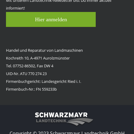
Mit unserem Landtechnik-Newsletter bist Du immer aktuell
informiert!
Hier anmelden
Handel und Reparatur von Landmaschinen
Kochreith 10, A-4971 Aurolzmünster
Tel. 07752-86502, Fax DW 4
UID-Nr. ATU 770 274 23
Firmenbuchgericht: Landesgericht Ried i. I.
Firmenbuch-Nr.: FN 559233b
Copyright © 2023 Schwarzmayr Landtechnik GmbH