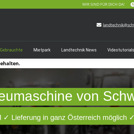
WIR SIND FÜR DICH DA!
landtechnik@sch
 Gebrauchte
Mietpark
Landtechnik News
Videotutorial
behalten.
eumaschine von Sch
 ✓ Lieferung in ganz Österreich möglich