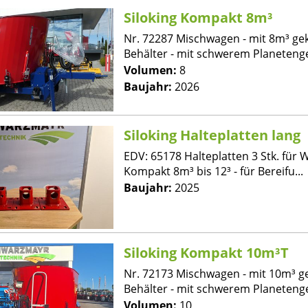
Siloking Kompakt 8m³
Nr. 72287 Mischwagen - mit 8m³ g
Behälter - mit schwerem Planetenge
Volumen:
8
Baujahr:
2026
Siloking Halteplatten lang
EDV: 65178 Halteplatten 3 Stk. für W
Kompakt 8m³ bis 12³ - für Bereifu...
Baujahr:
2025
Siloking Kompakt 10m³T
Nr. 72173 Mischwagen - mit 10m³ 
Behälter - mit schwerem Planetenge
Volumen:
10