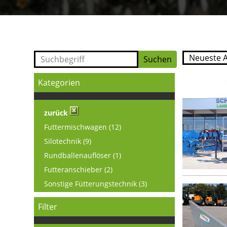
Kategorien
zurück
Futtermischwagen (12)
Silotechnik (9)
Rundballenauflöser (1)
Futteranschieber (2)
Sonstige Fütterungstechnik (3)
Filter