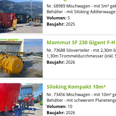
Nr. 68989 Mischwagen - mit 5m³ ge
Behälter - mit Siloking Addierwaage -
Volumen:
5
Baujahr:
2025
Mammut SF 230 Gigant F-H
Nr. 73688 Siloverteiler - mit 2,30m b
1,30m Trommeldurchmesser (inkl. S
Baujahr:
2026
Siloking Kompakt 10m³
Nr. 73456 Mischwagen - mit 10m³ 
Behälter - mit schwerem Planetenge
Volumen:
10
Baujahr:
2026