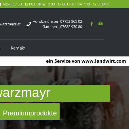
MO-FR 7.30–12.00 UHR & 13.00–17.00 UHR | SA 7.30–12.00 UHR
Aurolzmünster:
07752 865 02
warzmayr.at
Gampern:
07682 930 80
s
Kontakt
ein Service von
www.landwirt.com
warzmayr
 ✓ Premiumprodukte