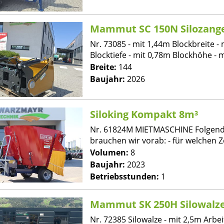
Mammut SC 150N Silozang
Nr. 73085 - mit 1,44m Blockbreite -
Blocktiefe - mit 0,78m Blockhöhe - mi
Breite:
144
Baujahr:
2026
Siloking Kompakt 8m³
Nr. 61824M MIETMASCHINE Folgend
brauchen wir vorab: - für welchen Z
Volumen:
8
Baujahr:
2023
Betriebsstunden:
1
Mammut SK 250H Silowalz
Nr. 72385 Silowalze - mit 2,5m Arbei