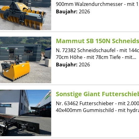
900mm Walzendurchmesser - mit 12
Baujahr:
2026
Mammut SB 150N Schneids
N. 72382 Schneidschaufel - mit 144c
70cm Höhe - mit 78cm Tiefe - mit...
Baujahr:
2026
Sonstige Giant Futterschie
Nr. 63462 Futterschieber - mit 2.00
40x400mm Gummischild - mit hydra