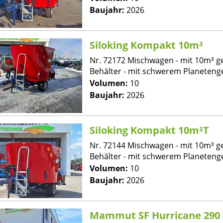
Baujahr:
2026
Siloking Kompakt 10m³
Nr. 72172 Mischwagen - mit 10m³ 
Behälter - mit schwerem Planetenge
Volumen:
10
Baujahr:
2026
Siloking Kompakt 10m³T
Nr. 72144 Mischwagen - mit 10m³ 
Behälter - mit schwerem Planetenge
Volumen:
10
Baujahr:
2026
Mammut SF Hurricane 290