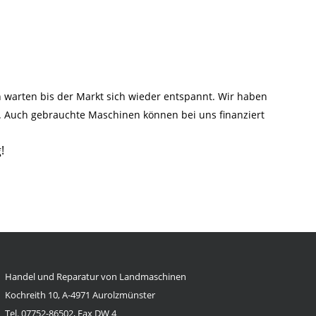
warten bis der Markt sich wieder entspannt. Wir haben
n. Auch gebrauchte Maschinen können bei uns finanziert
!
Handel und Reparatur von Landmaschinen
Kochreith 10, A-4971 Aurolzmünster
Tel. 07752-86502, Fax DW 4