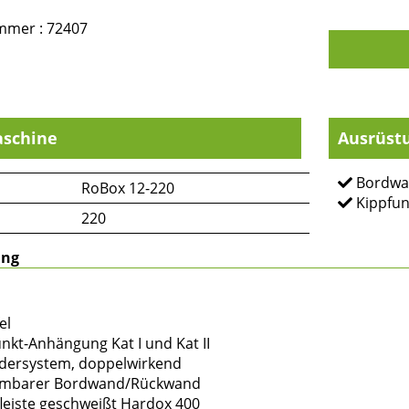
mmer : 72407
schine
Ausrüst
Bordwa
RoBox 12-220
Kippfun
220
ung
el
unkt-Anhängung Kat I und Kat II
indersystem, doppelwirkend
ehmbarer Bordwand/Rückwand
fleiste geschweißt Hardox 400