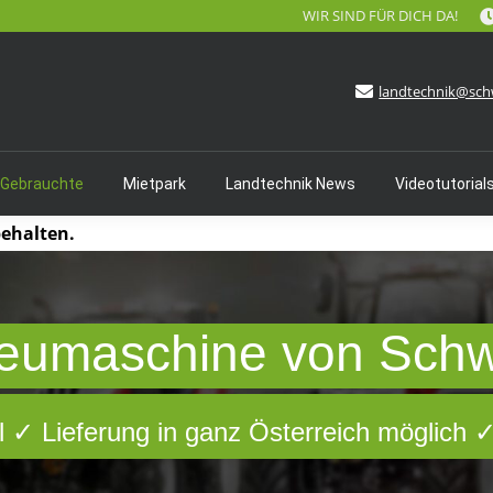
WIR SIND FÜR DICH DA!
landtechnik@sch
 Gebrauchte
Mietpark
Landtechnik News
Videotutorial
behalten.
eumaschine von Sch
 ✓ Lieferung in ganz Österreich möglich