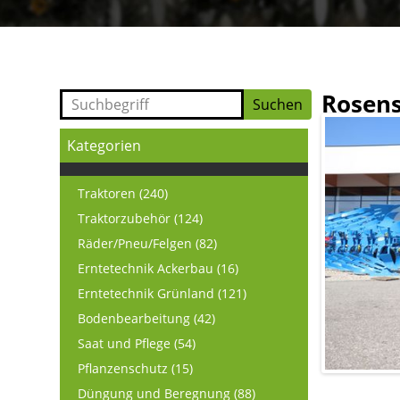
Rosens
Kategorien
Traktoren (240)
Traktorzubehör (124)
Räder/Pneu/Felgen (82)
Erntetechnik Ackerbau (16)
Erntetechnik Grünland (121)
Bodenbearbeitung (42)
Saat und Pflege (54)
Pflanzenschutz (15)
Düngung und Beregnung (88)