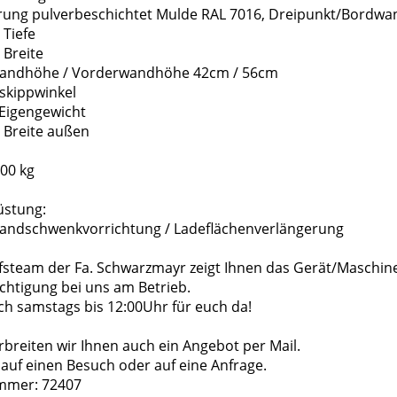
ierung pulverbeschichtet Mulde RAL 7016, Dreipunkt/Bordwa
 Tiefe
 Breite
wandhöhe / Vorderwandhöhe 42cm / 56cm
uskippwinkel
 Eigengewicht
 Breite außen
000 kg
üstung:
wandschwenkvorrichtung / Ladeflächenverlängerung
fsteam der Fa. Schwarzmayr zeigt Ihnen das Gerät/Maschin
chtigung bei uns am Betrieb.
ch samstags bis 12:00Uhr für euch da!
breiten wir Ihnen auch ein Angebot per Mail.
auf einen Besuch oder auf eine Anfrage.
mmer: 72407