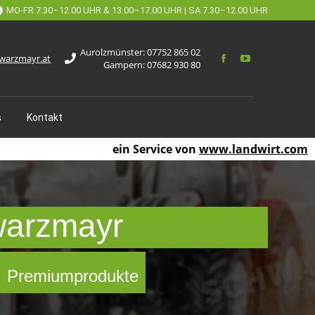
MO-FR 7.30–12.00 UHR & 13.00–17.00 UHR | SA 7.30–12.00 UHR
Aurolzmünster:
07752 865 02
warzmayr.at
Gampern:
07682 930 80
s
Kontakt
ein Service von
www.landwirt.com
warzmayr
 ✓ Premiumprodukte