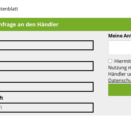
tenblatt
nfrage an den Händler
Meine An
Hiermit
Nutzung m
Händler u
Datenschu
ft