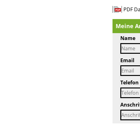
PDF Da
Meine A
Name
Email
Telefon
Anschri