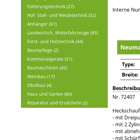
Fütterungstechnik (27)
Interne Nu
Hof- Stall- und Weidetechnik (32)
Anhänger (61)
Landwirtsch. Motorfahrzeuge (85)
Forst- und Holztechnik (44)
Neuma
Baumpflege (2)
Kommunalgeräte (51)
Type:
Baumaschinen (45)
Breite:
Weinbau (17)
Obstbau (4)
Beschreib
Haus und Garten (84)
Nr. 72407
Reparatur und Ersatzteile (2)
Heckschauf
- mit Dreip
- mit 2 Zyl
- mit abn
- mit Schür