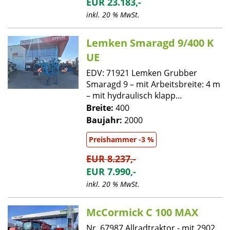
EUR 23.183,-
inkl. 20 % MwSt.
Lemken Smaragd 9/400 K
UE
EDV: 71921 Lemken Grubber
Smaragd 9 – mit Arbeitsbreite: 4 m
– mit hydraulisch klapp...
Breite:
400
Baujahr:
2000
Preishammer -3 %
EUR 8.237,-
EUR 7.990,-
inkl. 20 % MwSt.
McCormick C 100 MAX
Nr. 67987 Allradtraktor - mit 2902