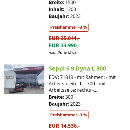
Breite:
1500
Inhalt:
1200
Baujahr:
2023
Preishammer -3 %
EUR 35.041,-
EUR 33.990,-
inkl. 20 % MwSt.
Seppi S 9 Dyna L 300
EDV: 71819 - mit Rahmen: - mit
Arbeitsbreite: L = 300 - mit
Arbeitsseite: rechts -...
Breite:
300
Baujahr:
2023
Preishammer -3 %
EUR 14.536,-