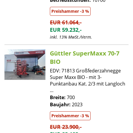
Betriebsstunden:
10700
Preishammer -3 %
EUR 61.064,-
EUR 59.232,-
inkl. 13% MwSt./Verm.
Güttler SuperMaxx 70-7
BIO
EDV: 71813 Großfederzahnegge
Super Maxx BIO - mit 3-
Punktanbau Kat. 2/3 mit Langloch
...
Breite:
700
Baujahr:
2023
Preishammer -3 %
EUR 23.900,-