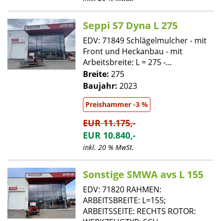
Seppi S7 Dyna L 275
EDV: 71849 Schlägelmulcher - mit
Front und Heckanbau - mit
Arbeitsbreite: L = 275 -...
Breite:
275
Baujahr:
2023
Preishammer -3 %
EUR 11.175,-
EUR 10.840,-
inkl. 20 % MwSt.
Sonstige SMWA avs L 155
EDV: 71820 RAHMEN:
ARBEITSBREITE: L=155;
ARBEITSSEITE: RECHTS ROTOR: