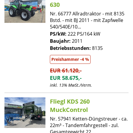
630
Nr. 66777 Allradtraktor - mit 8135
Bstd. - mit BJ 2011 - mit Zapfwelle
540/540E/10...
PS/kW:
222 PS/164 kW
Baujahr:
2011
Betriebsstunden:
8135
Preishammer -4 %
EUR 61.120,-
EUR 58.675,-
inkl. 13% MwSt./Verm.
Fliegl KDS 260
MuckControl
Nr. 57941 Ketten-Düngstreuer - ca.
22m³ - Tandemfahrgestell - zul.
Gesamtgewicht 22....