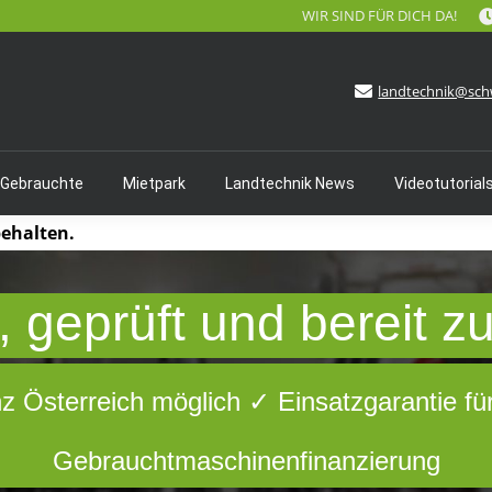
WIR SIND FÜR DICH DA!
landtechnik@sch
 Gebrauchte
Mietpark
Landtechnik News
Videotutorial
behalten.
 geprüft und bereit z
nz Österreich möglich ✓ Einsatzgarantie fü
Gebrauchtmaschinenfinanzierung