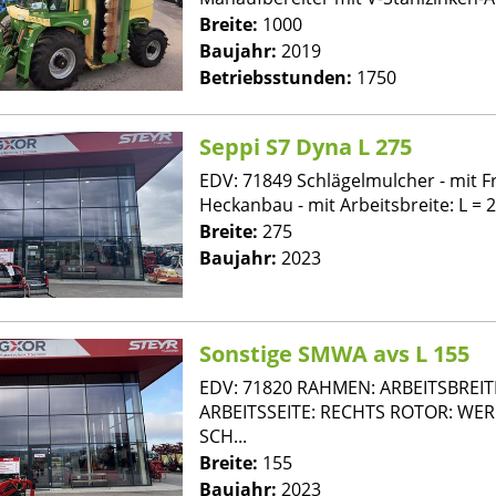
Breite:
1000
Baujahr:
2019
Betriebsstunden:
1750
Seppi S7 Dyna L 275
EDV: 71849 Schlägelmulcher - mit F
Heckanbau - mit Arbeitsbreite: L = 27
Breite:
275
Baujahr:
2023
Sonstige SMWA avs L 155
EDV: 71820 RAHMEN: ARBEITSBREITE
ARBEITSSEITE: RECHTS ROTOR: WE
SCH...
Breite:
155
Baujahr:
2023