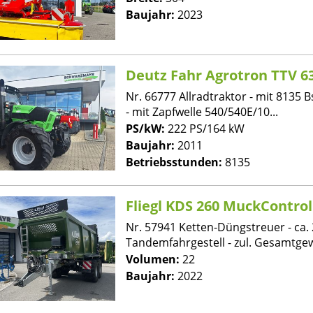
Baujahr:
2023
Deutz Fahr Agrotron TTV 6
Nr. 66777 Allradtraktor - mit 8135 Bs
- mit Zapfwelle 540/540E/10...
PS/kW:
222 PS/164 kW
Baujahr:
2011
Betriebsstunden:
8135
Fliegl KDS 260 MuckControl
Nr. 57941 Ketten-Düngstreuer - ca. 
Tandemfahrgestell - zul. Gesamtgewi
Volumen:
22
Baujahr:
2022