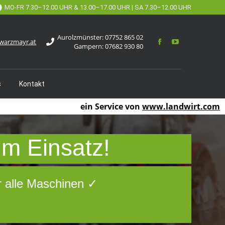
MO-FR 7.30–12.00 UHR & 13.00–17.00 UHR | SA 7.30–12.00 UHR
Aurolzmünster:
07752 865 02
warzmayr.at
Gampern:
07682 930 80
s
Kontakt
ein Service von
www.landwirt.com
um Einsatz!
r alle Maschinen ✓