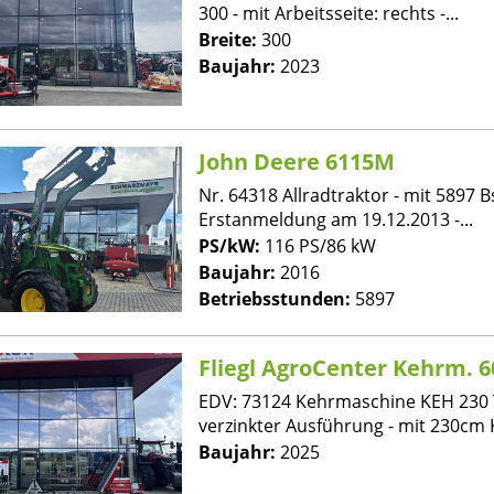
300 - mit Arbeitsseite: rechts -...
Breite:
300
Baujahr:
2023
John Deere 6115M
Nr. 64318 Allradtraktor - mit 5897 B
Erstanmeldung am 19.12.2013 -...
PS/kW:
116 PS/86 kW
Baujahr:
2016
Betriebsstunden:
5897
Fliegl AgroCenter Kehrm. 6
EDV: 73124 Kehrmaschine KEH 230 T
verzinkter Ausführung - mit 230cm K
Baujahr:
2025