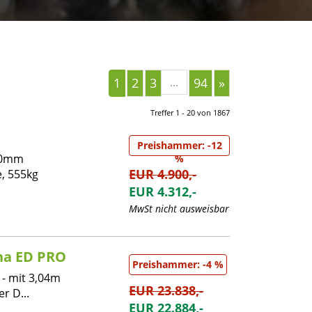
1
2
3
...
94
»
Treffer 1 - 20 von 1867
Preishammer: -12
00mm
%
EUR 4.900,-
, 555kg
EUR 4.312,-
MwSt nicht ausweisbar
ha ED PRO
Preishammer: -4 %
- mit 3,04m
EUR 23.838,-
r D...
EUR 22.884,-