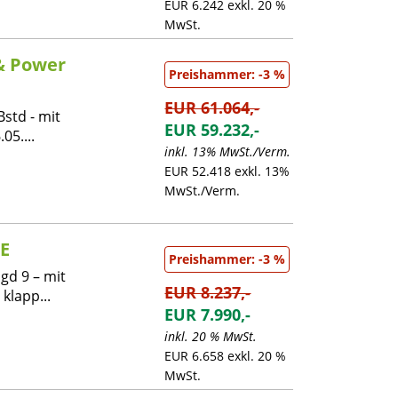
EUR 6.242 exkl. 20 %
MwSt.
& Power
Preishammer: -3 %
EUR 61.064,-
Bstd - mit
EUR 59.232,-
5....
inkl. 13% MwSt./Verm.
EUR 52.418 exkl. 13%
MwSt./Verm.
E
Preishammer: -3 %
d 9 – mit
EUR 8.237,-
klapp...
EUR 7.990,-
inkl. 20 % MwSt.
EUR 6.658 exkl. 20 %
MwSt.