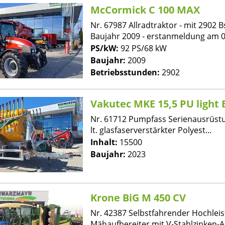
McCormick C 100 MAX
Nr. 67987 Allradtraktor - mit 2902 Bs
Baujahr 2009 - erstanmeldung am 05
PS/kW:
92 PS/68 kW
Baujahr:
2009
Betriebsstunden:
2902
Vakutec MKE 15,5 PU light 
Nr. 61712 Pumpfass Serienausrüstun
lt. glasfaserverstärkter Polyest...
Inhalt:
15500
Baujahr:
2023
Krone BiG M 450 CV
Nr. 42387 Selbstfahrender Hochleis
Mähaufbereiter mit V-Stahlzinken-Au