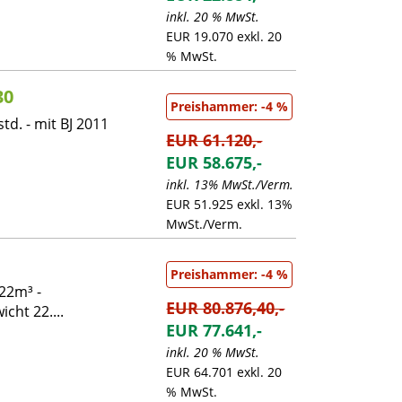
inkl. 20 % MwSt.
EUR 19.070 exkl. 20
% MwSt.
30
Preishammer: -4 %
td. - mit BJ 2011
EUR 61.120,-
EUR 58.675,-
inkl. 13% MwSt./Verm.
EUR 51.925 exkl. 13%
MwSt./Verm.
Preishammer: -4 %
22m³ -
EUR 80.876,40,-
cht 22....
EUR 77.641,-
inkl. 20 % MwSt.
EUR 64.701 exkl. 20
% MwSt.