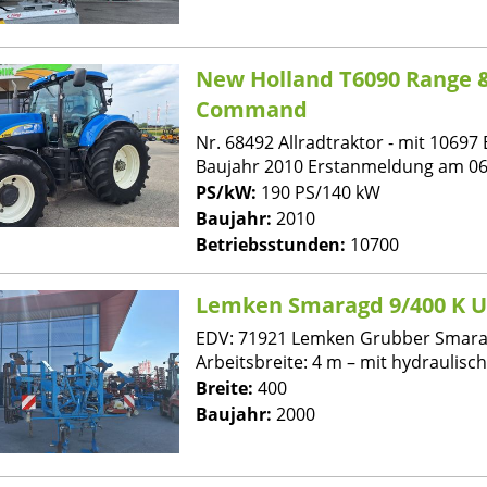
New Holland T6090 Range 
Command
Nr. 68492 Allradtraktor - mit 10697 
Baujahr 2010 Erstanmeldung am 06.0
PS/kW:
190 PS/140 kW
Baujahr:
2010
Betriebsstunden:
10700
Lemken Smaragd 9/400 K U
EDV: 71921 Lemken Grubber Smarag
Arbeitsbreite: 4 m – mit hydraulisch 
Breite:
400
Baujahr:
2000