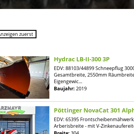
Hydrac LB-II-300 3P
EDV: 88103/44899 Schneepflug 30
Gesamtbreite, 2550mm Räumbreite
Eigengewic...
Baujahr:
2019
Pöttinger NovaCat 301 Alp
EDV: 65395 Frontscheibenmähwerk 
Arberisbreite - mit V-Zinkenaufereite
Breite:
304