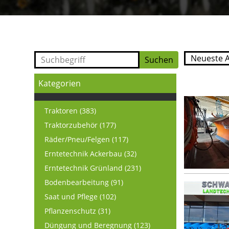
Kategorien
Traktoren (383)
Traktorzubehör (177)
Räder/Pneu/Felgen (117)
Erntetechnik Ackerbau (32)
Erntetechnik Grünland (231)
Bodenbearbeitung (91)
Saat und Pflege (102)
Pflanzenschutz (31)
Düngung und Beregnung (123)