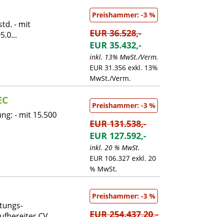
Preishammer: -3 %
td. - mit
EUR 36.528,-
.0...
EUR 35.432,-
inkl. 13% MwSt./Verm.
EUR 31.356 exkl. 13%
MwSt./Verm.
EC
Preishammer: -3 %
g: - mit 15.500
EUR 131.538,-
EUR 127.592,-
inkl. 20 % MwSt.
EUR 106.327 exkl. 20
% MwSt.
Preishammer: -3 %
tungs-
EUR 254.437,20,-
fbereiter CV...