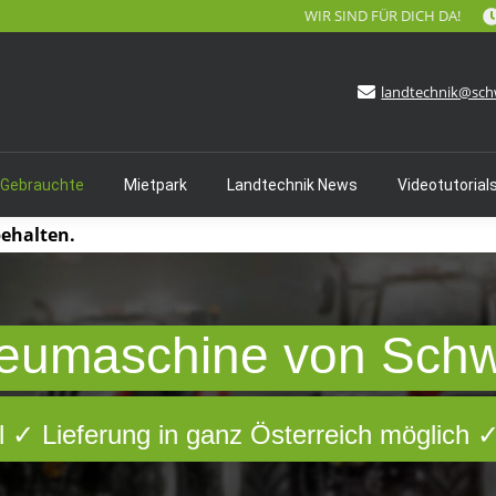
WIR SIND FÜR DICH DA!
landtechnik@sch
 Gebrauchte
Mietpark
Landtechnik News
Videotutorial
behalten.
eumaschine von Sch
 ✓ Lieferung in ganz Österreich möglich