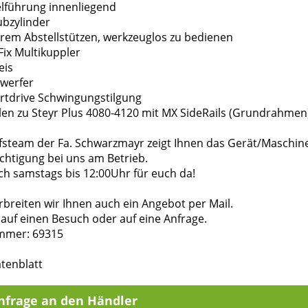
lelführung innenliegend
ubzylinder
arem Abstellstützen, werkzeuglos zu bedienen
Fix Multikuppler
eis
nwerfer
rtdrive Schwingungstilgung
len zu Steyr Plus 4080-4120 mit MX SideRails (Grundrahmen
fsteam der Fa. Schwarzmayr zeigt Ihnen das Gerät/Maschin
chtigung bei uns am Betrieb.
ch samstags bis 12:00Uhr für euch da!
breiten wir Ihnen auch ein Angebot per Mail.
auf einen Besuch oder auf eine Anfrage.
mmer: 69315
tenblatt
nfrage an den Händler