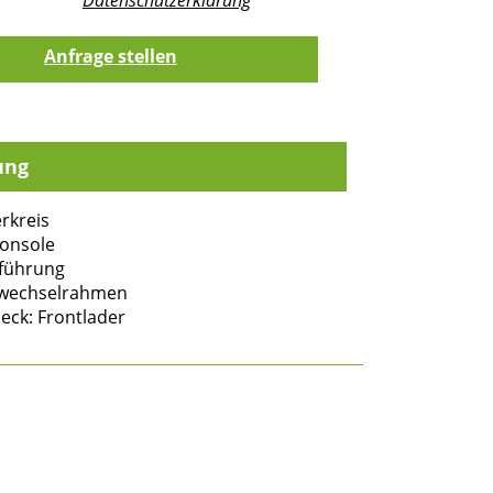
ung
rkreis
onsole
lführung
lwechselrahmen
eck: Frontlader