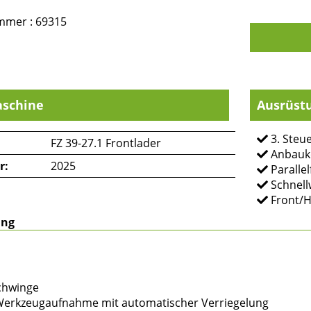
mmer : 69315
schine
Ausrüst
3. Steue
FZ 39-27.1 Frontlader
Anbauk
r:
2025
Paralle
Schnel
Front/H
ung
schwinge
-Werkzeugaufnahme mit automatischer Verriegelung