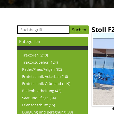
Stoll F
Kategorien
Traktoren (240)
Traktorzubehör (124)
Räder/Pneu/Felgen (82)
Erntetechnik Ackerbau (16)
Erntetechnik Grünland (119)
Bodenbearbeitung (42)
Saat und Pflege (54)
Pflanzenschutz (15)
Düngung und Beregnung (88)