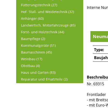
Fütterungstechnik (27)
Interne Nu
Hof- Stall- und Weidetechnik (32)
Anhänger (60)
Landwirtsch. Motorfahrzeuge (85)
Forst- und Holztechnik (44)
Neuma
Baumpflege (2)
Kommunalgeräte (51)
Type:
Baumaschinen (45)
Baujah
Weinbau (17)
Obstbau (4)
Haus und Garten (83)
Beschreib
Reparatur und Ersatzteile (2)
Nr. 69315
Frontlader
- mit Breit
- mit Euro