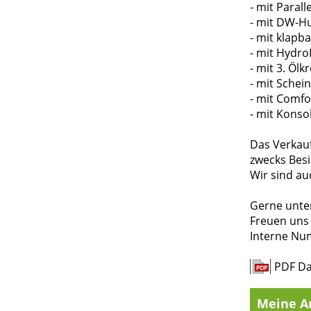
- mit Paral
- mit DW-H
- mit klapb
- mit Hydro
- mit 3. Ölkr
- mit Schei
- mit Comfo
- mit Konso
Das Verkau
zwecks Besi
Wir sind au
Gerne unter
Freuen uns 
Interne Nu
PDF Da
Meine A