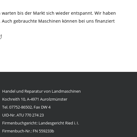
warten bis der Markt sich wieder entspannt. Wir haben
n. Auch gebrauchte Maschinen können bei uns finanziert
!
Handel und Reparatur von Landmaschinen
Kochreith 10, A-4971 Aurolzmünster
Tel. 07752-86502, Fax DW 4
UID-Nr. ATU 770 274 23
Firmenbuchgericht: Landesgericht Ried i. I.
Firmenbuch-Nr.: FN 559233b