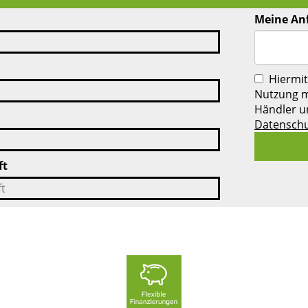
Meine An
Hiermit
Nutzung m
Händler u
Datenschu
ft