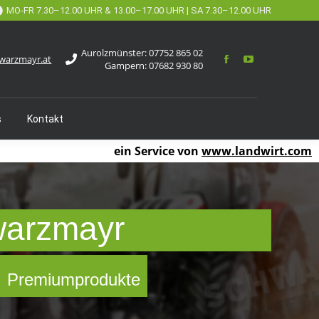
MO-FR 7.30–12.00 UHR & 13.00–17.00 UHR | SA 7.30–12.00 UHR
Aurolzmünster:
07752 865 02
warzmayr.at
Gampern:
07682 930 80
s
Kontakt
ein Service von
www.landwirt.com
warzmayr
 ✓ Premiumprodukte