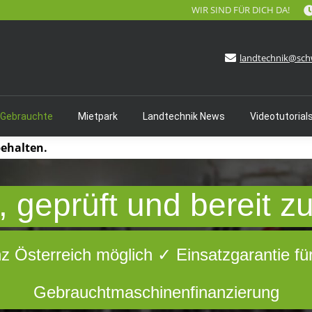
WIR SIND FÜR DICH DA!
landtechnik@sch
 Gebrauchte
Mietpark
Landtechnik News
Videotutorial
behalten.
 geprüft und bereit z
nz Österreich möglich ✓ Einsatzgarantie fü
Gebrauchtmaschinenfinanzierung