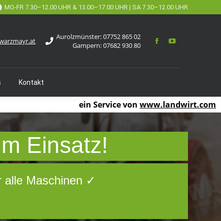
MO-FR 7.30–12.00 UHR & 13.00–17.00 UHR | SA 7.30–12.00 UHR
Aurolzmünster:
07752 865 02
warzmayr.at
Gampern:
07682 930 80
s
Kontakt
ein Service von
www.landwirt.com
um Einsatz!
r alle Maschinen ✓