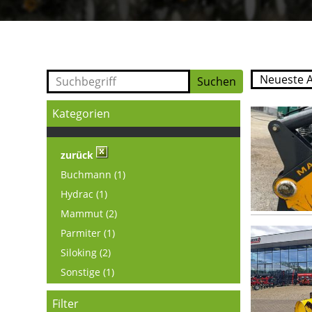
Kategorien
zurück
Buchmann (1)
Hydrac (1)
Mammut (2)
Parmiter (1)
Siloking (2)
Sonstige (1)
Filter