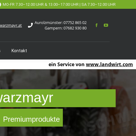
MO-FR 7.30–12.00 UHR & 13.00–17.00 UHR | SA 7.30–12.00 UHR
Aurolzmünster:
07752 865 02
warzmayr.at
Gampern:
07682 930 80
s
Kontakt
ein Service von
www.landwirt.com
warzmayr
 ✓ Premiumprodukte