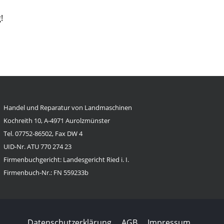
!
Handel und Reparatur von Landmaschinen
Kochreith 10, A-4971 Aurolzmünster
Tel. 07752-86502, Fax DW 4
UID-Nr. ATU 770 274 23
Firmenbuchgericht: Landesgericht Ried i. I.
Firmenbuch-Nr.: FN 559233b
Datenschutzerklärung
AGB
Impressum