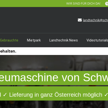
WIR SIND FÜR DICH DA!
landtechnik@sch
 Gebrauchte
Mietpark
Landtechnik News
Videotutorial
behalten.
eumaschine von Sch
 ✓ Lieferung in ganz Österreich möglich