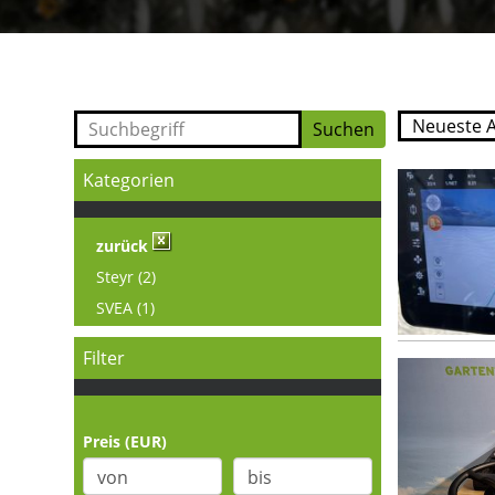
Kategorien
zurück
Steyr (2)
SVEA (1)
Filter
Preis (EUR)