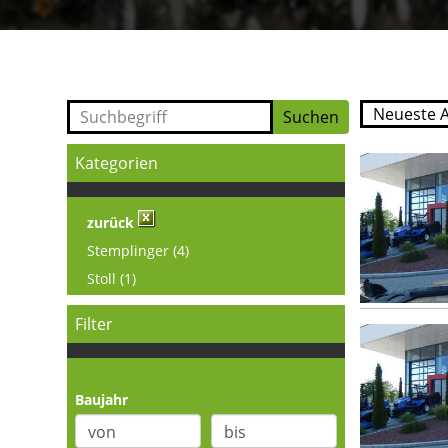
Kategorien
zurück
Stemplinger (4)
Stoll (1)
Filter
Baujahr