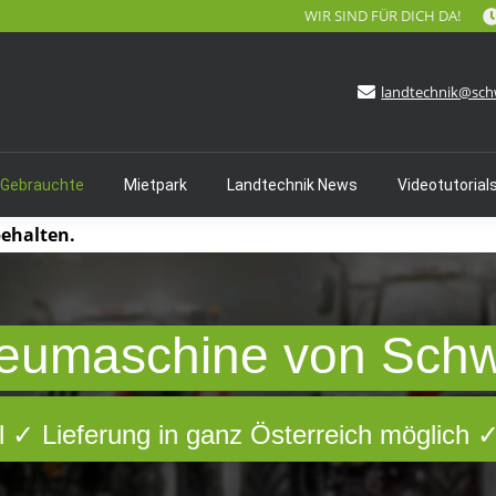
WIR SIND FÜR DICH DA!
landtechnik@sch
 Gebrauchte
Mietpark
Landtechnik News
Videotutorial
behalten.
eumaschine von Sch
 ✓ Lieferung in ganz Österreich möglich