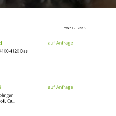
Treffer 1 - 5 von 5
i
auf Anfrage
 4100-4120 Das
..
i
auf Anfrage
plinger
i, Ca...