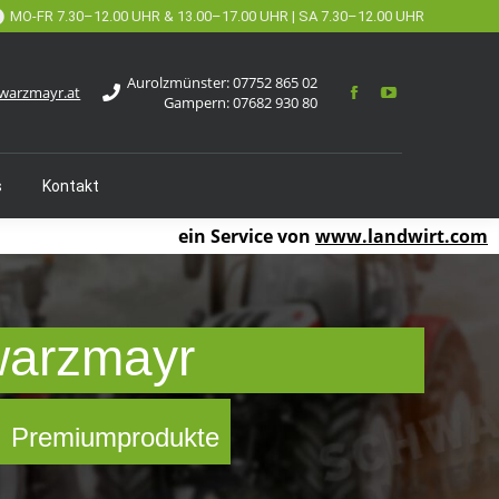
MO-FR 7.30–12.00 UHR & 13.00–17.00 UHR | SA 7.30–12.00 UHR
Aurolzmünster:
07752 865 02
warzmayr.at
Gampern:
07682 930 80
s
Kontakt
ein Service von
www.landwirt.com
warzmayr
 ✓ Premiumprodukte