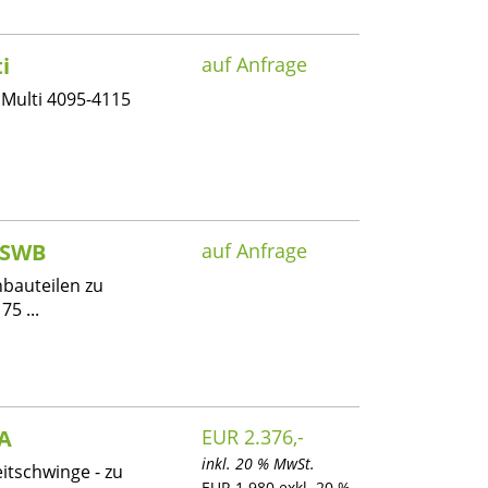
i
auf Anfrage
 Multi 4095-4115
 SWB
auf Anfrage
bauteilen zu
5 ...
 A
EUR 2.376,-
inkl. 20 % MwSt.
itschwinge - zu
EUR 1.980 exkl. 20 %