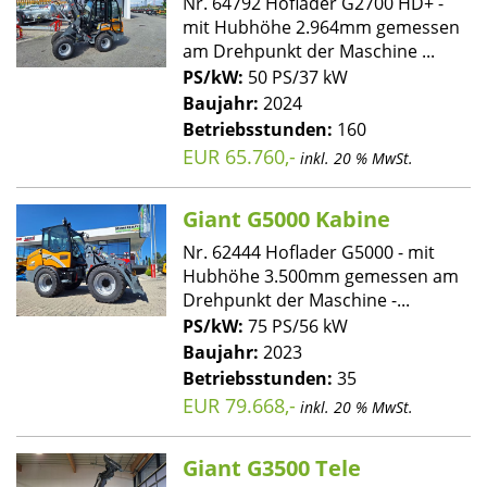
Nr. 64792 Hoflader G2700 HD+ -
mit Hubhöhe 2.964mm gemessen
am Drehpunkt der Maschine ...
PS/kW:
50 PS/37 kW
Baujahr:
2024
Betriebsstunden:
160
EUR 65.760,-
inkl. 20 % MwSt.
Giant G5000 Kabine
Nr. 62444 Hoflader G5000 - mit
Hubhöhe 3.500mm gemessen am
Drehpunkt der Maschine -...
PS/kW:
75 PS/56 kW
Baujahr:
2023
Betriebsstunden:
35
EUR 79.668,-
inkl. 20 % MwSt.
Giant G3500 Tele