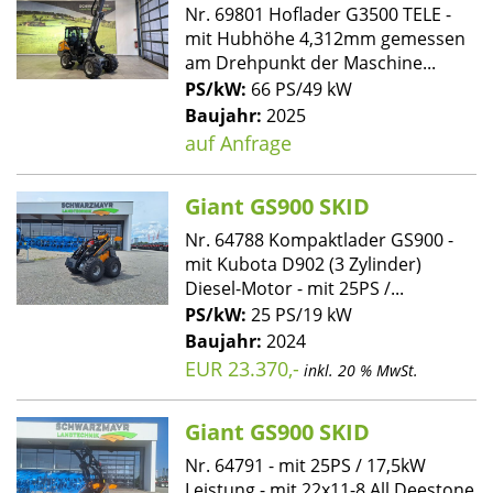
Nr. 69801 Hoflader G3500 TELE -
mit Hubhöhe 4,312mm gemessen
am Drehpunkt der Maschine...
PS/kW:
66 PS/49 kW
Baujahr:
2025
auf Anfrage
Giant GS900 SKID
Nr. 64788 Kompaktlader GS900 -
mit Kubota D902 (3 Zylinder)
Diesel-Motor - mit 25PS /...
PS/kW:
25 PS/19 kW
Baujahr:
2024
EUR 23.370,-
inkl. 20 % MwSt.
Giant GS900 SKID
Nr. 64791 - mit 25PS / 17,5kW
Leistung - mit 22x11-8 All Deestone