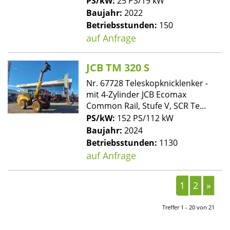
PS/kW:
25 PS/19 kW
Baujahr:
2022
Betriebsstunden:
150
auf Anfrage
JCB TM 320 S
Nr. 67728 Teleskopknicklenker -
mit 4-Zylinder JCB Ecomax
Common Rail, Stufe V, SCR Te...
PS/kW:
152 PS/112 kW
Baujahr:
2024
Betriebsstunden:
1130
auf Anfrage
1
2
»
Treffer 1 - 20 von 21