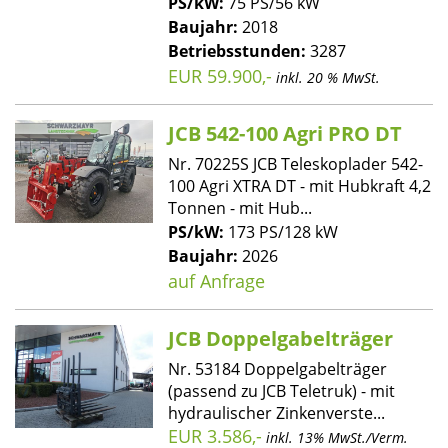
PS/kW:
75 PS/56 kW
Baujahr:
2018
Betriebsstunden:
3287
EUR 59.900,-
inkl. 20 % MwSt.
JCB 542-100 Agri PRO DT
Nr. 70225S JCB Teleskoplader 542-
100 Agri XTRA DT - mit Hubkraft 4,2
Tonnen - mit Hub...
PS/kW:
173 PS/128 kW
Baujahr:
2026
auf Anfrage
JCB Doppelgabelträger
Nr. 53184 Doppelgabelträger
(passend zu JCB Teletruk) - mit
hydraulischer Zinkenverste...
EUR 3.586,-
inkl. 13% MwSt./Verm.