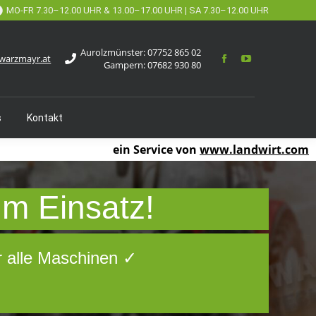
MO-FR 7.30–12.00 UHR & 13.00–17.00 UHR | SA 7.30–12.00 UHR
Aurolzmünster:
07752 865 02
warzmayr.at
Gampern:
07682 930 80
s
Kontakt
ein Service von
www.landwirt.com
um Einsatz!
r alle Maschinen ✓