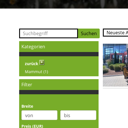
Kategorien
zurück
Mammut (1)
Filter
Breite
Preis (EUR)