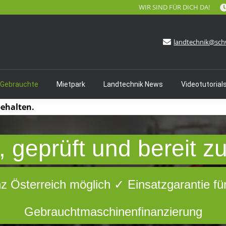
WIR SIND FÜR DICH DA!
landtechnik@sch
 Gebrauchte
Mietpark
Landtechnik News
Videotutorial
behalten.
 geprüft und bereit z
nz Österreich möglich ✓ Einsatzgarantie fü
Gebrauchtmaschinenfinanzierung