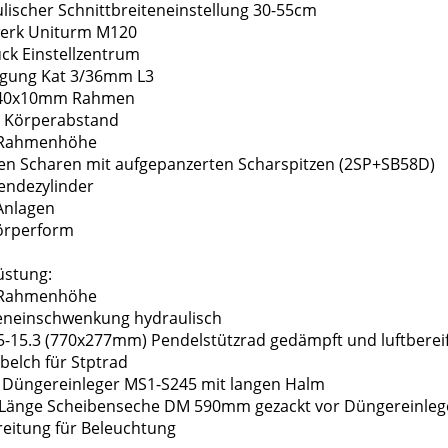
ulischer Schnittbreiteneinstellung 30-55cm
werk Uniturm M120
uck Einstellzentrum
ngung Kat 3/36mm L3
x140x10mm Rahmen
m Körperabstand
m Rahmenhöhe
lten Scharen mit aufgepanzerten Scharspitzen (2SP+SB58D)
endezylinder
Anlagen
Körperform
üstung:
m Rahmenhöhe
eneinschwenkung hydraulisch
75-15.3 (770x277mm) Pendelstützrad gedämpft und luftberei
zbelch für Stptrad
r Düngereinleger MS1-S245 mit langen Halm
er Länge Scheibenseche DM 590mm gezackt vor Düngereinleg
reitung für Beleuchtung