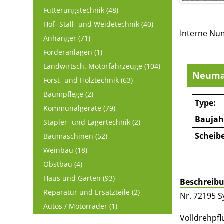
Fütterungstechnik (48)
Hof- Stall- und Weidetechnik (40)
Interne Nu
Anhänger (71)
Förderanlagen (1)
Landwirtsch. Motorfahrzeuge (104)
Neuma
Forst- und Holztechnik (63)
Baumpflege (2)
Type:
Kommunalgeräte (79)
Baujah
Stapler- und Lagertechnik (2)
Scheib
Baumaschinen (52)
Weinbau (18)
Obstbau (4)
Haus und Garten (93)
Beschreib
Reparatur und Ersatzteile (2)
Nr. 72195 
Autos / Motorräder (1)
Volldrehpfl