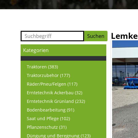
Lemke
Kategorien
Traktoren (383)
Traktorzubehör (177)
Räder/Pneu/Felgen (117)
Erntetechnik Ackerbau (32)
Erntetechnik Grünland (232)
Bodenbearbeitung (91)
Saat und Pflege (102)
Pflanzenschutz (31)
Düngung und Beregnung (123)