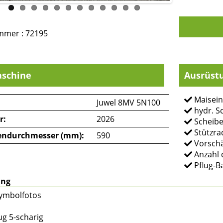
mmer : 72195
schine
Ausrüst
Maisein
Juwel 8MV 5N100
hydr. Sc
r:
2026
Scheib
Stützra
endurchmesser (mm):
590
Vorschä
Anzahl 
Pflug-B
ung
Symbolfotos
ug 5-scharig