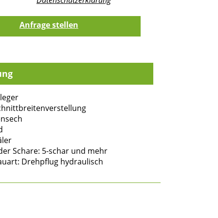
ung
leger
hnittbreitenverstellung
ensech
d
ler
der Schare: 5-schar und mehr
auart: Drehpflug hydraulisch