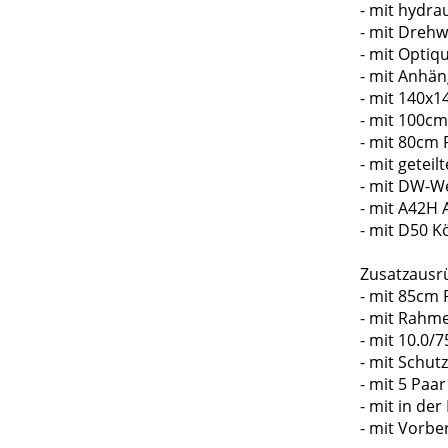
- mit hydra
- mit Dreh
- mit Optiq
- mit Anhä
- mit 140
- mit 100c
- mit 80c
- mit getei
- mit DW-W
- mit A42H 
- mit D50 
Zusatzausr
- mit 85c
- mit Rahm
- mit 10.0/
- mit Schut
- mit 5 Paa
- mit in d
- mit Vorbe