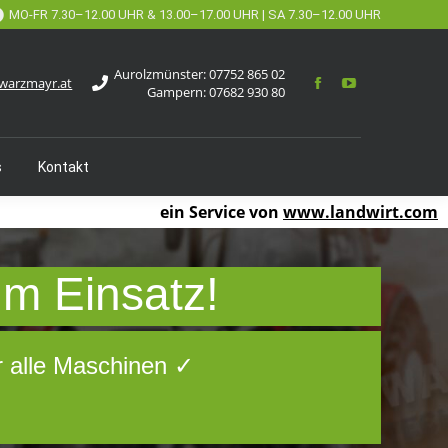
MO-FR 7.30–12.00 UHR & 13.00–17.00 UHR | SA 7.30–12.00 UHR
Aurolzmünster:
07752 865 02
warzmayr.at
Gampern:
07682 930 80
s
Kontakt
ein Service von
www.landwirt.com
um Einsatz!
r alle Maschinen ✓