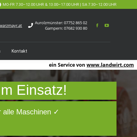
MO-FR 7.30–12.00 UHR & 13.00–17.00 UHR | SA 7.30–12.00 UHR
Aurolzmünster:
07752 865 02
warzmayr.at
Gampern:
07682 930 80
s
Kontakt
ein Service von
www.landwirt.com
um Einsatz!
r alle Maschinen ✓