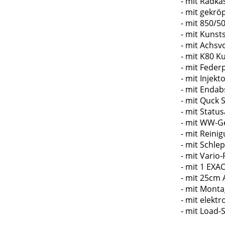
- mit Radkä
- mit gekr
- mit 850/5
- mit Kunst
- mit Achsv
- mit K80 K
- mit Fede
- mit Injek
- mit Enda
- mit Quck 
- mit Statu
- mit WW-Ge
- mit Reinig
- mit Schl
- mit Vario
- mit 1 EXA
- mit 25cm
- mit Monta
- mit elekt
- mit Load-