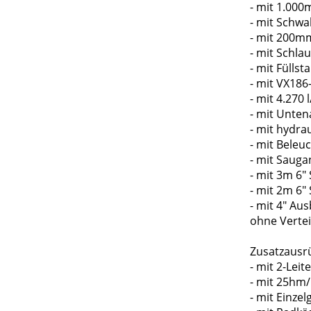
- mit 1.00
- mit Schwa
- mit 200
- mit Schla
- mit Fülls
- mit VX18
- mit 4.270
- mit Unte
- mit hydra
- mit Beleu
- mit Sauga
- mit 3m 6"
- mit 2m 6"
- mit 4" A
ohne Vertei
Zusatzausr
- mit 2-Lei
- mit 25hm/
- mit Einze