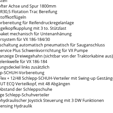
sten
öpfter Achse und Spur 1800mm
0R30,5 Flotation Trac Bereifung
stoffkotflügeln
orbereitung für Reifendruckregelanlage
ugelkopfkupplung mit 3 to. Stützlast
rpaket mechanisch für Untenanhänung
torsystem für VX 186-184/30
bschaltung automatisch pneumatisch für Sauganschluss
Service Plus Schwenkvorrichtung für VX Pumpe
sanzeige Dreiwegehahn (sichtbar von der Traktorkabine aus
lenkwelle für VX 186-184
ungsdeckel links zusätzlich
epp-SCHUH-Vorbereitung
-Flex + 12/48 Schlepp-SCHUH-Verteiler mit Swing-up Gestän
CUT ECQ Verteilkopf, mit 48 Abgängen
 Abstand der Schleppschuhe
ge Schlepp-Schuhverteiler
rohydraulischer Joystick Steuerung mit 3 DW Funktionen
Sensing Hydraulik