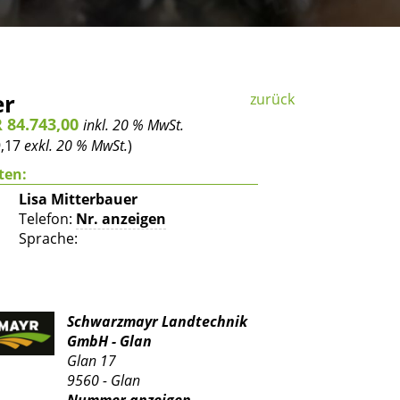
er
zurück
R 84.743,00
inkl. 20 % MwSt.
9,17
exkl. 20 % MwSt.
)
ten:
Lisa Mitterbauer
Telefon:
Nr. anzeigen
Sprache:
Schwarzmayr Landtechnik
GmbH - Glan
Glan 17
9560 - Glan
Nummer anzeigen