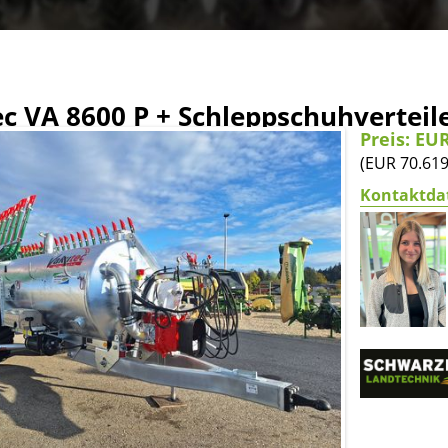
c VA 8600 P + Schleppschuhverteil
Preis: EU
(EUR 70.61
Kontaktda