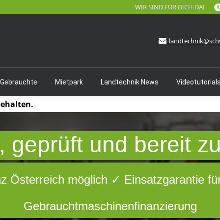
WIR SIND FÜR DICH DA!
landtechnik@sch
 Gebrauchte
Mietpark
Landtechnik News
Videotutorial
behalten.
 geprüft und bereit z
nz Österreich möglich ✓ Einsatzgarantie fü
Gebrauchtmaschinenfinanzierung