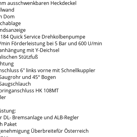
0mm ausschwenkbaren Heckdeckel
llwand
mm Dom
uchablage
tandsanzeige
6-184 Quick Service Drehkolbenpumpe
 l/min Förderleistung bei 5 Bar und 600 U/min
nanhängung mit Y-Deichsel
ulischen Stützfuß
chtung
nschluss 6" links vorne mit Schnellkuppler
 Saugrohr und 45° Bogen
 Saugschlauch
usbringanschluss HK 108MT
ler
üstung:
ter DL- Bremsanlage und ALB-Regler
h Paket
lgenehmigung Überbreitefür Österreich