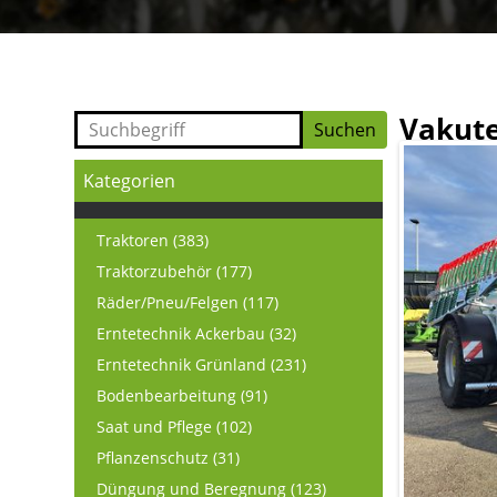
Vakute
Kategorien
Traktoren (383)
Traktorzubehör (177)
Räder/Pneu/Felgen (117)
Erntetechnik Ackerbau (32)
Erntetechnik Grünland (231)
Bodenbearbeitung (91)
Saat und Pflege (102)
Pflanzenschutz (31)
Düngung und Beregnung (123)