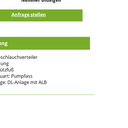
ung
schlauchverteiler
tung
tützfuß
uart: Pumpfass
ge: DL-Anlage mit ALB