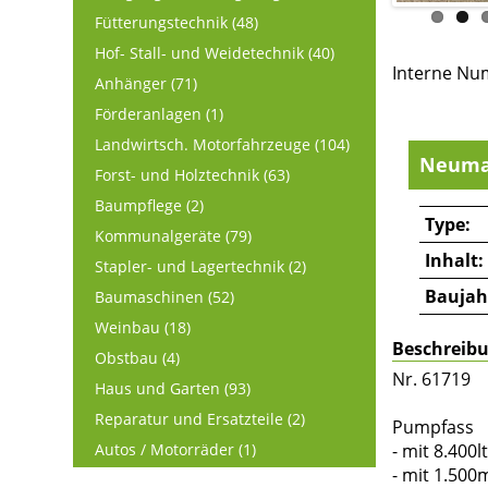
Fütterungstechnik (48)
Hof- Stall- und Weidetechnik (40)
Interne Nu
Anhänger (71)
Förderanlagen (1)
Landwirtsch. Motorfahrzeuge (104)
Neuma
Forst- und Holztechnik (63)
Baumpflege (2)
Type:
Kommunalgeräte (79)
Inhalt:
Stapler- und Lagertechnik (2)
Baujah
Baumaschinen (52)
Weinbau (18)
Beschreib
Obstbau (4)
Nr. 61719
Haus und Garten (93)
Reparatur und Ersatzteile (2)
Pumpfass
- mit 8.400l
Autos / Motorräder (1)
- mit 1.50