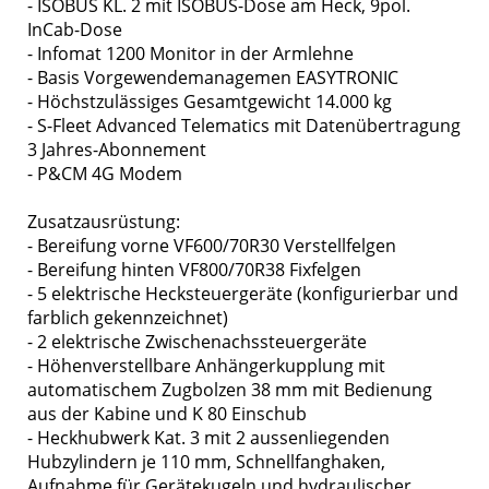
- ISOBUS KL. 2 mit ISOBUS-Dose am Heck, 9pol.
InCab-Dose
- Infomat 1200 Monitor in der Armlehne
- Basis Vorgewendemanagemen EASYTRONIC
- Höchstzulässiges Gesamtgewicht 14.000 kg
- S-Fleet Advanced Telematics mit Datenübertragung
3 Jahres-Abonnement
- P&CM 4G Modem
Zusatzausrüstung:
- Bereifung vorne VF600/70R30 Verstellfelgen
- Bereifung hinten VF800/70R38 Fixfelgen
- 5 elektrische Hecksteuergeräte (konfigurierbar und
farblich gekennzeichnet)
- 2 elektrische Zwischenachssteuergeräte
- Höhenverstellbare Anhängerkupplung mit
automatischem Zugbolzen 38 mm mit Bedienung
aus der Kabine und K 80 Einschub
- Heckhubwerk Kat. 3 mit 2 aussenliegenden
Hubzylindern je 110 mm, Schnellfanghaken,
Aufnahme für Gerätekugeln und hydraulischer