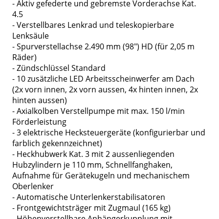
- Aktiv gefederte und gebremste Vorderachse Kat.
4.5
- Verstellbares Lenkrad und teleskopierbare
Lenksäule
- Spurverstellachse 2.490 mm (98") HD (für 2,05 m
Räder)
- Zündschlüssel Standard
- 10 zusätzliche LED Arbeitsscheinwerfer am Dach
(2x vorn innen, 2x vorn aussen, 4x hinten innen, 2x
hinten aussen)
- Axialkolben Verstellpumpe mit max. 150 l/min
Förderleistung
- 3 elektrische Hecksteuergeräte (konfigurierbar und
farblich gekennzeichnet)
- Heckhubwerk Kat. 3 mit 2 aussenliegenden
Hubzylindern je 110 mm, Schnellfanghaken,
Aufnahme für Gerätekugeln und mechanischem
Oberlenker
- Automatische Unterlenkerstabilisatoren
- Frontgewichtsträger mit Zugmaul (165 kg)
- Höhenverstellbare Anhängerkupplung mit