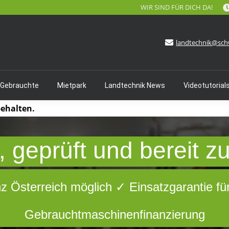
WIR SIND FÜR DICH DA!
landtechnik@sch
 Gebrauchte
Mietpark
Landtechnik News
Videotutorial
behalten.
 geprüft und bereit z
nz Österreich möglich ✓ Einsatzgarantie fü
Gebrauchtmaschinenfinanzierung