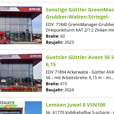
Sonstige Güttler GreenMan
Grubber-Walzen-Striegel-
EDV: 71840 GrennManager-Grubbe
Dreipunktturm KAT 2/1 2 Zinken mit 
Breite:
60
Baujahr:
2023
Guettler Güttler Avant 56 
6,15
EDV 71894 Ackerwalze - Güttler AV
56 – mit Arbeitsbreite: 6,15 m – mi...
Breite:
615
Baujahr:
2024
Lemken Juwel 8 V5N100
Nr. 61770 Volldrehpflug 5-scharig - 