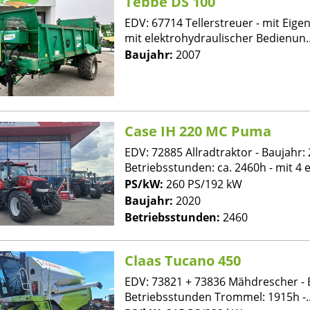
Tebbe DS 100
EDV: 67714 Tellerstreuer - mit Eige
mit elektrohydraulischer Bedienun..
Baujahr:
2007
Case IH 220 MC Puma
EDV: 72885 Allradtraktor - Baujahr: 
Betriebsstunden: ca. 2460h - mit 4 el
PS/kW:
260 PS/192 kW
Baujahr:
2020
Betriebsstunden:
2460
Claas Tucano 450
EDV: 73821 + 73836 Mähdrescher - B
Betriebsstunden Trommel: 1915h -..