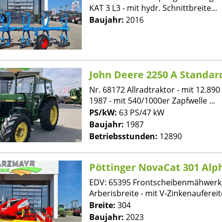
KAT 3 L3 - mit hydr. Schnittbreite...
Baujahr:
2016
John Deere 2250 A Standar
Nr. 68172 Allradtraktor - mit 12.890
1987 - mit 540/1000er Zapfwelle ...
PS/kW:
63 PS/47 kW
Baujahr:
1987
Betriebsstunden:
12890
Pöttinger NovaCat 301 Alp
EDV: 65395 Frontscheibenmähwerk 
Arberisbreite - mit V-Zinkenaufereite
Breite:
304
Baujahr:
2023